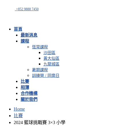
+852 9888 7450
首頁
最新消息
課程
恆常課程
沙田區
黃大仙區
九龍城區
暑期課程
訓練營 / 同樂日
比賽
相薄
合作機構
關於我們
Home
比賽
2024 籃球挑戰賽 3×3 小學