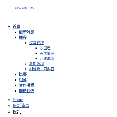
+852 9888 7450
首頁
最新消息
課程
恆常課程
沙田區
黃大仙區
九龍城區
暑期課程
訓練營 / 同樂日
比賽
相薄
合作機構
關於我們
Home
最新消息
視訊