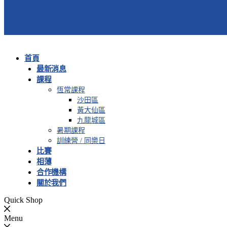
首頁
最新消息
課程
恆常課程
沙田區
黃大仙區
九龍城區
暑期課程
訓練營 / 同樂日
比賽
相薄
合作機構
關於我們
Quick Shop
Menu