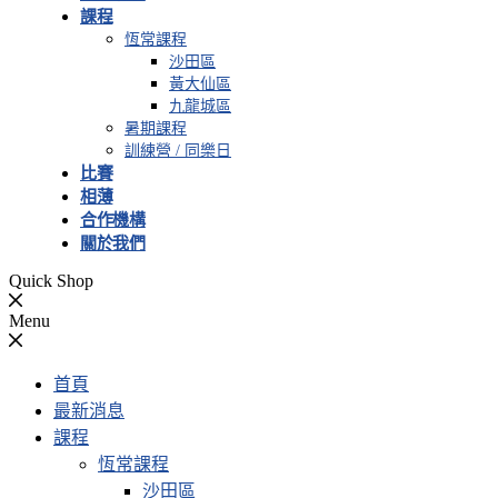
課程
恆常課程
沙田區
黃大仙區
九龍城區
暑期課程
訓練營 / 同樂日
比賽
相薄
合作機構
關於我們
Quick Shop
Menu
首頁
最新消息
課程
恆常課程
沙田區