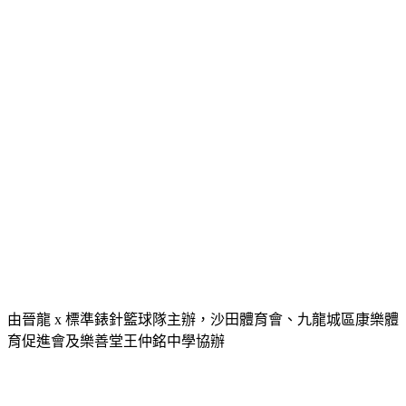
由晉龍 x 標準錶針籃球隊主辦，沙田體育會、九龍城區康樂體
育促進會及樂善堂王仲銘中學協辦