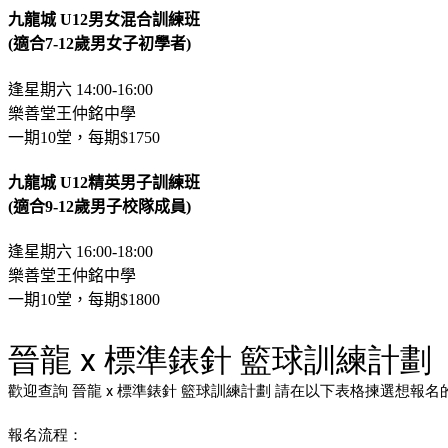
九龍城 U12男女混合訓練班
(適合7-12歲男女子初學者)
逢星期六 14:00-16:00
樂善堂王仲銘中學
一期10堂，每期$1750
九龍城 U12精英男子訓練班
(適合9-12歲男子校隊成員)
逢星期六 16:00-18:00
樂善堂王仲銘中學
一期10堂，每期$1800